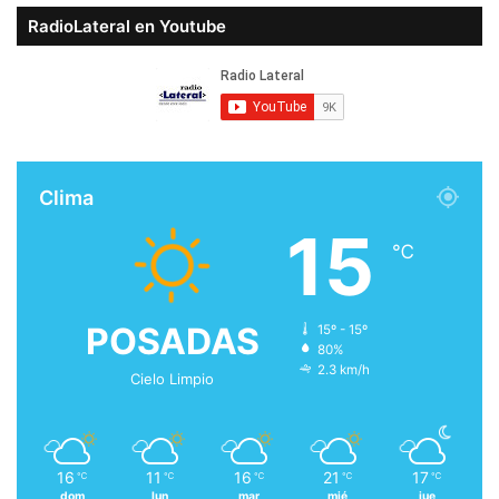
RadioLateral en Youtube
Clima
15
℃
POSADAS
15º - 15º
80%
2.3 km/h
Cielo Limpio
16
11
16
21
17
℃
℃
℃
℃
℃
dom
lun
mar
mié
jue