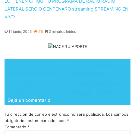
LO TIENEN CHIQUITO
PROGRAMA DE RADIO
RADIO
LATERAL
SERGIO CENTENARO
streaming
STREAMING EN
VIVO
11 junio, 2026
75
2 minutos leídos
​«Al subsuelo
​Vencedores
de la Historia
vencidos:
no volvemos
¿quién mató a
más»
Roque Dalton?
Deja un comentario
Tu dirección de correo electrónico no será publicada.
Los campos
obligatorios están marcados con
*
Comentario
*