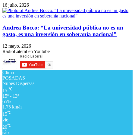
16 julio, 2026
Andrea Bocco: “La universidad pública no es un
gasto, es una inversión en soberanía nacional”
12 mayo, 2026
RadioLateral en Youtube
Clima
POSADAS
Nubes Dispersas
℃
15
15º - 13º
65%
1.75 km/h
℃
15
vie
℃
20
sáb