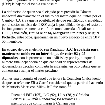
(UxP) le bajaron el tono a esa postura.
La definición de quien sea el elegido para presidir la Cámara
impactará directamente en el futuro del interbloque de Juntos por el
Cambio (JxC), ya que la posibilidad de que sea Ritondo (respaldado
por el sector mileista del PRO) aleja la posibilidad de que el resto de
los integrantes se sumen a confluir como bancada oficialista: la
UCR, Evolución,
Emilio Monzó, Margarita Stolbizer y Miguel
Pichetto
, entre otros, quedarían en un nuevo espacio de entre 50 y
55 miembros.
En el caso de que el elegido sea Randazzo,
JxC trabajaría para
mantenerse unido en un interbloque de entre 92 y 95
diputados,
con la promesa de un análisis ley por ley, aunque el
número final dependería de qué cantidad de representantes de
gobernadores decidan compartir la estrategia, en otro debate que se
comenzará a zanjar el martes próximo.
Aun es una incógnita el papel que tendrá la Coalición Cívica luego
de que su referente Elisa Carrió considerará que -a partir del acuerdo
de Mauricio Macri con Milei- JxC “se rompió”.
Fuera del FdT (105), JxC (92), LLA (38) y Córdoba
Federal (6) -5 más Randazzo-; los restantes 16
miembros que conformarán la Cámara baja