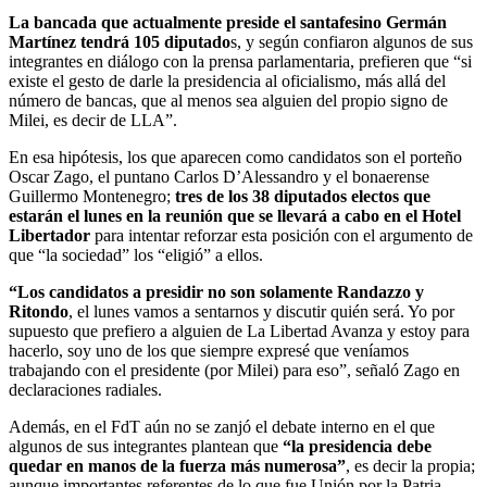
La bancada que actualmente preside el santafesino Germán
Martínez tendrá 105 diputado
s, y según confiaron algunos de sus
integrantes en diálogo con la prensa parlamentaria, prefieren que “si
existe el gesto de darle la presidencia al oficialismo, más allá del
número de bancas, que al menos sea alguien del propio signo de
Milei, es decir de LLA”.
En esa hipótesis, los que aparecen como candidatos son el porteño
Oscar Zago, el puntano Carlos D’Alessandro y el bonaerense
Guillermo Montenegro;
tres de los 38 diputados electos que
estarán el lunes en la reunión que se llevará a cabo en el Hotel
Libertador
para intentar reforzar esta posición con el argumento de
que “la sociedad” los “eligió” a ellos.
“Los candidatos a presidir no son solamente Randazzo y
Ritondo
, el lunes vamos a sentarnos y discutir quién será. Yo por
supuesto que prefiero a alguien de La Libertad Avanza y estoy para
hacerlo, soy uno de los que siempre expresé que veníamos
trabajando con el presidente (por Milei) para eso”, señaló Zago en
declaraciones radiales.
Además, en el FdT aún no se zanjó el debate interno en el que
algunos de sus integrantes plantean que
“la presidencia debe
quedar en manos de la fuerza más numerosa”
, es decir la propia;
aunque importantes referentes de lo que fue Unión por la Patria