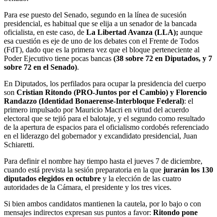
Para ese puesto del Senado, segundo en la línea de sucesión
presidencial, es habitual que se elija a un senador de la bancada
oficialista, en este caso, de
La Libertad Avanza (LLA);
aunque
esa cuestión es eje de uno de los debates con el Frente de Todos
(FdT), dado que es la primera vez que el bloque perteneciente al
Poder Ejecutivo tiene pocas bancas
(38 sobre 72 en Diputados, y 7
sobre 72 en el Senado)
.
En Diputados, los perfilados para ocupar la presidencia del cuerpo
son
Cristian Ritondo (PRO-Juntos por el Cambio) y Florencio
Randazzo (Identidad Bonaerense-Interbloque Federal)
: el
primero impulsado por Mauricio Macri en virtud del acuerdo
electoral que se tejió para el balotaje, y el segundo como resultado
de la apertura de espacios para el oficialismo cordobés referenciado
en el liderazgo del gobernador y excandidato presidencial, Juan
Schiaretti.
Para definir el nombre hay tiempo hasta el jueves 7 de diciembre,
cuando está prevista la sesión preparatoria en la que
jurarán los 130
diputados elegidos en octubre
y la elección de las cuatro
autoridades de la Cámara, el presidente y los tres vices.
Si bien ambos candidatos mantienen la cautela, por lo bajo o con
mensajes indirectos expresan sus puntos a favor:
Ritondo pone