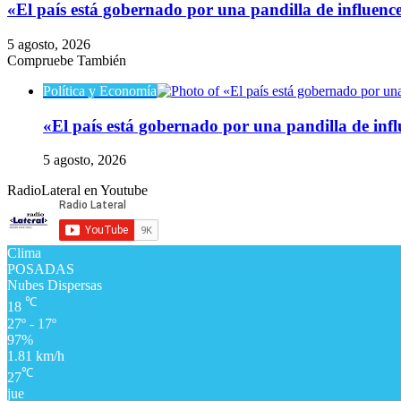
​«El país está gobernado por una pandilla de influenc
5 agosto, 2026
Compruebe También
Cerrar
Política y Economía
​«El país está gobernado por una pandilla de infl
5 agosto, 2026
RadioLateral en Youtube
Clima
POSADAS
Nubes Dispersas
℃
18
27º - 17º
97%
1.81 km/h
℃
27
jue