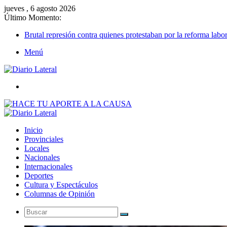
jueves , 6 agosto 2026
Último Momento:
Brutal represión contra quienes protestaban por la reforma labor
Menú
Buscar
Inicio
Provinciales
Locales
Nacionales
Internacionales
Deportes
Cultura y Espectáculos
Columnas de Opinión
Buscar