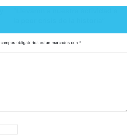
 y
​“Llevaron a nuestra actividad a
la peor crisis de la historia”
 campos obligatorios están marcados con
*