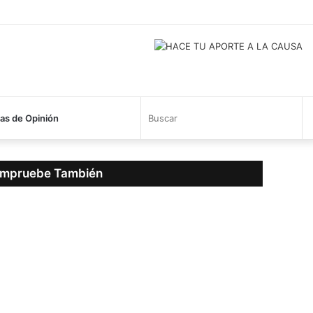
Busc
s de Opinión
mpruebe También
rar