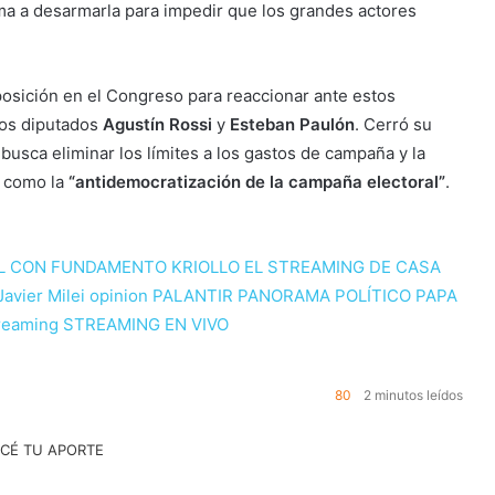
ma a desarmarla para impedir que los grandes actores
 oposición en el Congreso para reaccionar ante estos
los diputados
Agustín Rossi
y
Esteban Paulón
. Cerró su
busca eliminar los límites a los gastos de campaña y la
la como la
“antidemocratización de la campaña electoral”
.
L
CON FUNDAMENTO KRIOLLO
EL STREAMING DE CASA
Javier Milei
opinion
PALANTIR
PANORAMA POLÍTICO
PAPA
reaming
STREAMING EN VIVO
80
2 minutos leídos