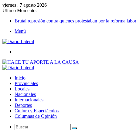
viernes , 7 agosto 2026
Último Momento:
Brutal represión contra quienes protestaban por la reforma labor
Menú
Buscar
Inicio
Provinciales
Locales
Nacionales
Internacionales
Deportes
Cultura y Espectáculos
Columnas de Opinión
Buscar