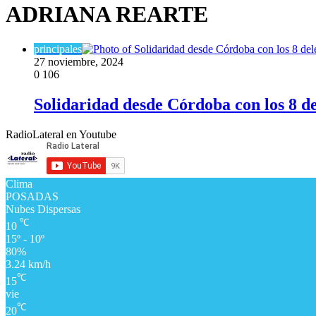
ADRIANA REARTE
principales
27 noviembre, 2024
0
106
Solidaridad desde Córdoba con los 8 de
RadioLateral en Youtube
Clima
POSADAS
Nubes Dispersas
℃
10
15º - 10º
80%
3.24 km/h
℃
15
vie
℃
20