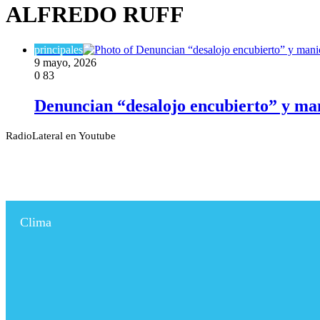
ALFREDO RUFF
principales
9 mayo, 2026
0
83
Denuncian “desalojo encubierto” y ma
RadioLateral en Youtube
Clima