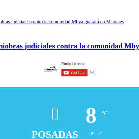
niobras judiciales contra la comunidad Mby
8
℃
POSADAS
19º - 8º