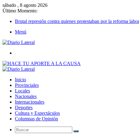
sábado , 8 agosto 2026
Último Momento:
Brutal represión contra quienes protestaban por la reforma labor
Menú
Buscar
Inicio
Provinciales
Locales
Nacionales
Internacionales
Deportes
Cultura y Espectáculos
Columnas de Opinión
Buscar