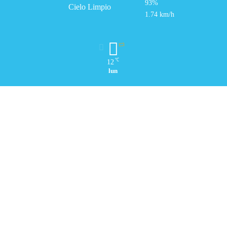
93%
Cielo Limpio
1.74 km/h
℃
12
lun