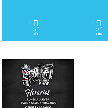
℃
℃
19
17
sáb
dom