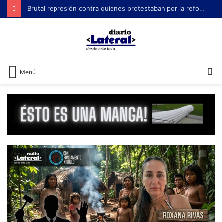
Brutal represión contra quienes protestaban por la reforma laboral de Milei
B
Menú