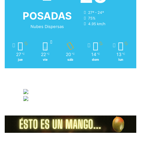
POSADAS
27º - 24º
75%
4.95 km/h
Nubes Dispersas
27
22
20
14
13
℃
℃
℃
℃
℃
jue
vie
sáb
dom
lun