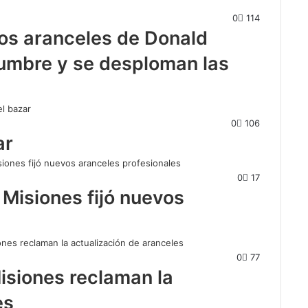
0
114
os aranceles de Donald
dumbre y se desploman las
0
106
ar
0
17
 Misiones fijó nuevos
0
77
isiones reclaman la
es