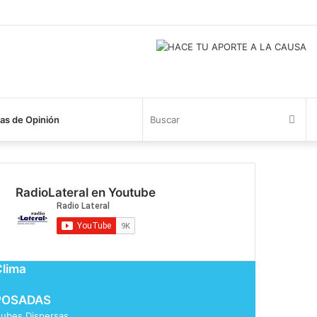
Bus
s de Opinión
RadioLateral en Youtube
Clima
POSADAS
ubes Dispersas