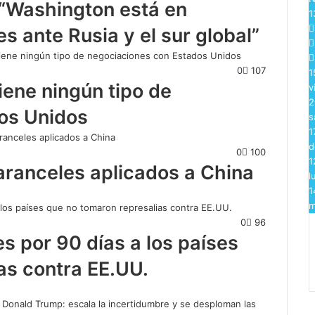
 “Washington está en
1
es ante Rusia y el sur global”
0
107
1
iene ningún tipo de
v
2
os Unidos
s
1
d
0
100
1
aranceles aplicados a China
l
1
m
0
96
s por 90 días a los países
as contra EE.UU.