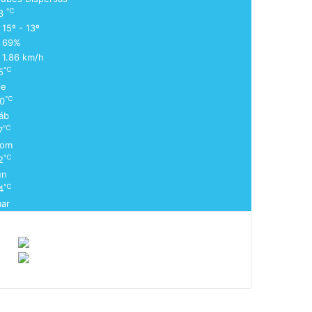
℃
3
15º - 13º
69%
1.86 km/h
℃
5
ie
℃
0
áb
℃
7
om
℃
2
un
℃
4
ar