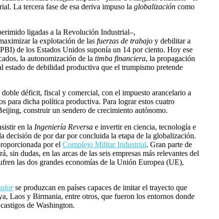
al. La tercera fase de esa deriva impuso la
globalización
como
rimido ligadas a la Revolución Industrial–,
 maximizar la explotación de las
fuerzas de trabajo
y debilitar a
o (PBI) de los Estados Unidos suponía un 14 por ciento. Hoy ese
rcados, la autonomización de la
timba financiera
, la propagación
tual estado de debilidad productiva que el trumpismo pretende
doble déficit, fiscal y comercial, con el impuesto arancelario a
ios para dicha política productiva. Para lograr estos cuatro
Beijing, construir un sendero de crecimiento autónomo.
sistir en la
Ingeniería Reversa
e invertir en ciencia, tecnología e
 la decisión de por dar por concluida la etapa de la globalización.
proporcionada por el
Complejo Militar Industrial
. Gran parte de
 sin dudas, en las arcas de las seis empresas más relevantes del
 sufren las dos grandes economías de la Unión Europea (UE),
alor
se produzcan en países capaces de imitar el trayecto que
ya, Laos y Birmania, entre otros, que fueron los entornos donde
s castigos de Washington.