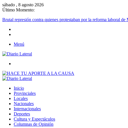
sábado , 8 agosto 2026
Último Momento:
Brutal represión contra quienes protestaban por la reforma laboral de 
Menú
Buscar
Inicio
Provinciales
Locales
Nacionales
Internacionales
Deportes
Cultura y Espectáculos
Columnas de Opinión