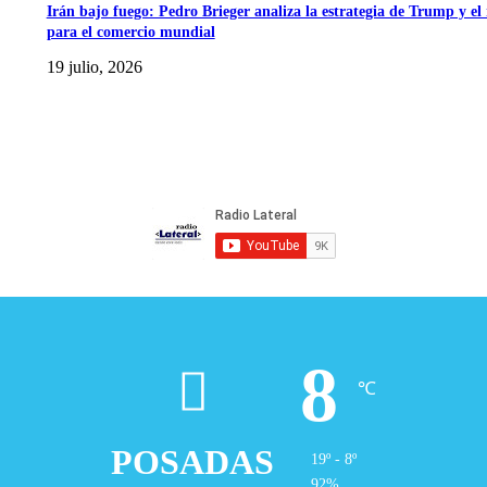
Irán bajo fuego: Pedro Brieger analiza la estrategia de Trump y el 
para el comercio mundial
19 julio, 2026
8
℃
POSADAS
19º - 8º
92%