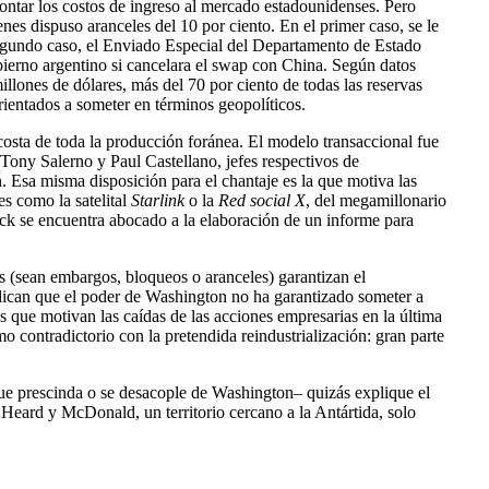
rontar los costos de ingreso al mercado estadounidenses. Pero
es dispuso aranceles del 10 por ciento. En el primer caso, se le
 segundo caso, el Enviado Especial del Departamento de Estado
ierno argentino si cancelara el swap con China. Según datos
llones de dólares, más del 70 por ciento de todas las reservas
ientados a someter en términos geopolíticos.
sta de toda la producción foránea. El modelo transaccional fue
Tony Salerno y Paul Castellano, jefes respectivos de
. Esa misma disposición para el chantaje es la que motiva las
es como la satelital
Starlink
o la
Red social X
, del megamillonario
k se encuentra abocado a la elaboración de un informe para
es (sean embargos, bloqueos o aranceles) garantizan el
dican que el poder de Washington no ha garantizado someter a
es que motivan las caídas de las acciones empresarias en la última
 contradictorio con la pretendida reindustrialización: gran parte
que prescinda o se desacople de Washington– quizás explique el
 Heard y McDonald, un territorio cercano a la Antártida, solo