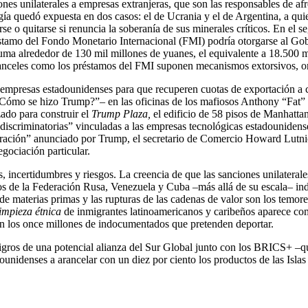
nes unilaterales a empresas extranjeras, que son las responsables de af
a quedó expuesta en dos casos: el de Ucrania y el de Argentina, a quien
se o quitarse si renuncia la soberanía de sus minerales críticos. En el
stamo del Fondo Monetario Internacional (FMI) podría otorgarse al Gob
uma alrededor de 130 mil millones de yuanes, el equivalente a 18.500 mi
aranceles como los préstamos del FMI suponen mecanismos extorsivos, or
mpresas estadounidenses para que recuperen cuotas de exportación a co
“¿Cómo se hizo Trump?”– en las oficinas de los mafiosos Anthony “Fat” 
ado para construir el
Trump Plaza,
el edificio de 58 pisos de Manhattan
 discriminatorias” vinculadas a las empresas tecnológicas estadounidens
ración” anunciado por Trump, el secretario de Comercio Howard Lutnic
egociación particular.
, incertidumbres y riesgos. La creencia de que las sanciones unilateral
os de la Federación Rusa, Venezuela y Cuba –más allá de su escala– in
 de materias primas y las rupturas de las cadenas de valor son los temor
limpieza étnica
de inmigrantes latinoamericanos y caribeños aparece como
an los once millones de indocumentados que pretenden deportar.
peligros de una potencial alianza del Sur Global junto con los BRICS+ –
ounidenses a arancelar con un diez por ciento los productos de las Islas