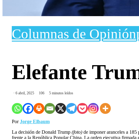
Columnas de Opinión
Elefante Trum
6 abril, 2025
106
5 minutos leídos
Por
Jorge Elbaum
La decisión de Donald Trump
(foto)
de imponer aranceles a 185 p
frente a la República Popular China. La orden ejecutiva firmada 