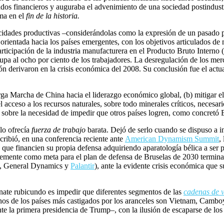
os financieros y auguraba el advenimiento de una sociedad postindustri
ma en el
fin de la historia.
cidades productivas –considerándolas como la expresión de un pasado pe
orientada hacia los países emergentes, con los objetivos articulados de
participación de la industria manufacturera en el Producto Bruto Intern
upa al ocho por ciento de los trabajadores. La desregulación de los me
rsión derivaron en la crisis económica del 2008. Su conclusión fue el ac
rga Marcha de China hacia el liderazgo económico global, (b) mitigar el 
el acceso a los recursos naturales, sobre todo minerales críticos, necesar
 sobre la necesidad de impedir que otros países logren, como concretó 
lo ofrecía
fuerza de trabajo
barata. Dejó de serlo cuando se dispuso a in
ribió, en una conferencia reciente ante
American Dynamism Summit
,
que financien su propia defensa adquiriendo aparatología bélica a ser 
mente como meta para el plan de defensa de Bruselas de 2030 terminará,
, General Dynamics y
Palantir
), ante la evidente crisis económica que
nate rubicundo es impedir que diferentes segmentos de las
cadenas de v
gunos de los países más castigados por los aranceles son Vietnam, Cambo
te la primera presidencia de Trump–, con la ilusión de escaparse de lo