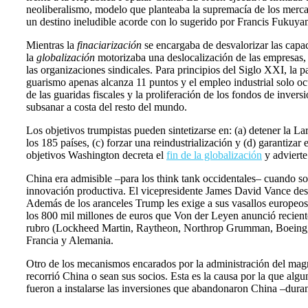
neoliberalismo, modelo que planteaba la supremacía de los mercad
un destino ineludible acorde con lo sugerido por Francis Fukuya
Mientras la
finaciarización
se encargaba de desvalorizar las capa
la
globalización
motorizaba una deslocalización de las empresas, 
las organizaciones sindicales. Para principios del Siglo XXI, la 
guarismo apenas alcanza 11 puntos y el empleo industrial solo oc
de las guaridas fiscales y la proliferación de los fondos de inve
subsanar a costa del resto del mundo.
Los objetivos trumpistas pueden sintetizarse en: (a) detener la La
los 185 países, (c) forzar una reindustrialización y (d) garantizar 
objetivos Washington decreta el
fin de la globalización
y advierte
China era admisible –para los think tank occidentales– cuando so
innovación productiva. El vicepresidente James David Vance desc
Además de los aranceles Trump les exige a sus vasallos europeos 
los 800 mil millones de euros que Von der Leyen anunció reciente
rubro (Lockheed Martin, Raytheon, Northrop Grumman, Boeing
Francia y Alemania.
Otro de los mecanismos encarados por la administración del mag
recorrió China o sean sus socios. Esta es la causa por la que al
fueron a instalarse las inversiones que abandonaron China –duran