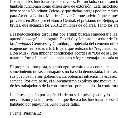
Los aranceles funcionan en dos niveles. Por un lado, como sancio
también funcionan como dispositivo de extorsión. Esta metodologí
hizo saber a Volodimir Zelensky que dichas cargas podían reducir
para América Latina, Maurice Claver Carone, advirtió que el pré
provistos en 2023 por el Banco Central, el préstamo de Beijing s
brutas, que alcanzan los 25.312 millones de dólares. Tanto los 
Las negociaciones dispuestas por Trump buscan empoderar a las e
aprendido –según el biógrafo David Cay Johnston​​, escritor de 
las
famiglias
Genovese y Gambino, propietaria del cemento utiliz
exigencias realizadas a la UE para que reduzca las “regulaciones
Elon Musk. Para imponer condiciones acordes al “Día de la Libe
tratar en forma bilateral con cada país y lograr ventajas en cada n
El programa trumpista, sin embargo, se enfrenta a contradicciones
sometimiento de las contrapartes no ha sido demostrada. Los cas
sus pueblos ni a sus gobiernos. La potencial inflación, la escasez
semana. Por otra parte, el supremacismo explícito que motiva la
de los trabajadores de la construcción –por ejemplo– la conform
La desesperación por la pérdida de un sitial privilegiado y los 
nerviosismo y la improvisación que llevó a los funcionarios estad
habitado por pingüinos. Algo puede fallar.
Fuente:
Página 12