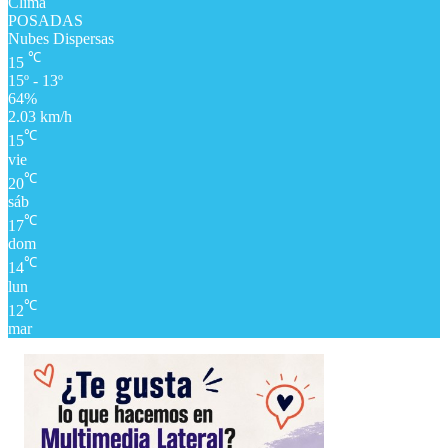
Clima
POSADAS
Nubes Dispersas
℃
15
15º - 13º
64%
2.03 km/h
℃
15
vie
℃
20
sáb
℃
17
dom
℃
14
lun
℃
12
mar