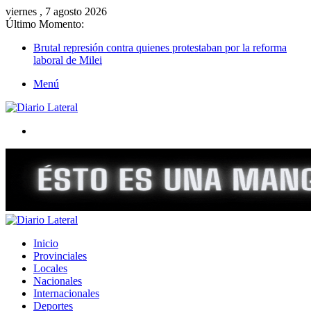
viernes , 7 agosto 2026
Último Momento:
Brutal represión contra quienes protestaban por la reforma
laboral de Milei
Menú
Buscar
Inicio
Provinciales
Locales
Nacionales
Internacionales
Deportes