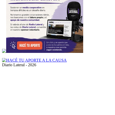
Diario Lateral - 2026
Volver
al
botón
superior