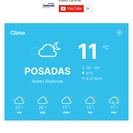
Clima
11
℃
POSADAS
13º - 10º
87%
4.07 km/h
Nubes Dispersas
13
20
17
13
11
℃
℃
℃
℃
℃
vie
sáb
dom
lun
mar