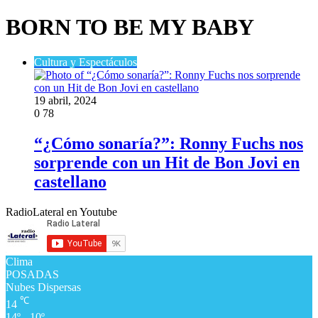
BORN TO BE MY BABY
Cultura y Espectáculos
19 abril, 2024
0
78
“¿Cómo sonaría?”: Ronny Fuchs nos
sorprende con un Hit de Bon Jovi en
castellano
RadioLateral en Youtube
Clima
POSADAS
Nubes Dispersas
℃
14
14º - 10º