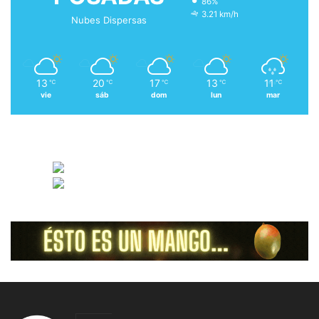
86%
3.21 km/h
Nubes Dispersas
13
20
17
13
11
℃
℃
℃
℃
℃
vie
sáb
dom
lun
mar