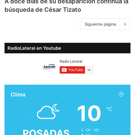
A doce días de su desaparición continúa la
búsqueda de César Tizato
Siguiente página
RadioLateral en Youtube
Clima
10
℃
POSADAS
13º - 10º