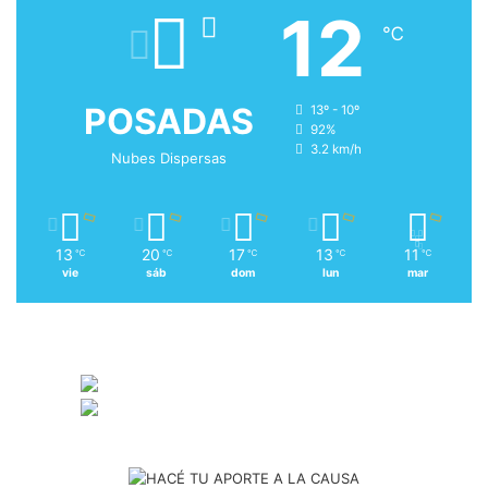
12
℃
POSADAS
13º - 10º
92%
3.2 km/h
Nubes Dispersas
13
20
17
13
11
℃
℃
℃
℃
℃
vie
sáb
dom
lun
mar