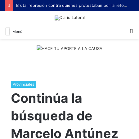
Brutal represión contra quienes protestaban por la reforma laboral de Milei
B
Menú
Provinciales
Continúa la
búsqueda de
Marcelo Antúnez