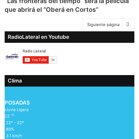
“Las fronteras del tiempo” será la película
que abrirá el “Oberá en Cortos”
Siguiente página
RadioLateral en Youtube
Clima
POSADAS
Lluvia Ligera
℃
22
22º - 22º
89%
3.1 km/h