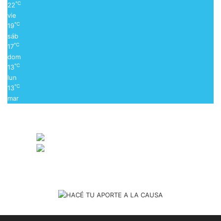
℃
22
vie
℃
19
sáb
℃
17
dom
℃
13
lun
℃
13
mar