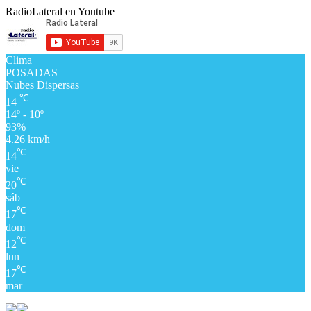
RadioLateral en Youtube
Clima
POSADAS
Nubes Dispersas
℃
14
14º - 10º
93%
4.26 km/h
℃
14
vie
℃
20
sáb
℃
17
dom
℃
12
lun
℃
17
mar