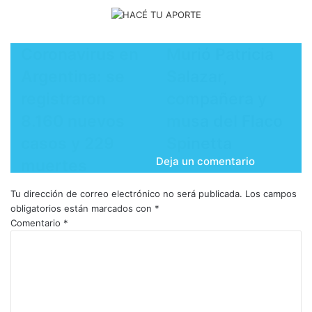
Coronavirus en
Murió Patricia
Argentina: se
Salazar,
registraron
compañera y
8.160 nuevos
musa del Flaco
casos y 229
Spinetta
Deja un comentario
muertes
Tu dirección de correo electrónico no será publicada.
Los campos
obligatorios están marcados con
*
Comentario
*