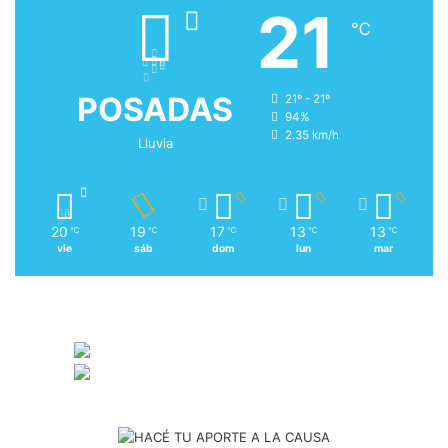
21
℃
POSADAS
21º - 21º
94%
2.35 km/h
Lluvia
20
19
17
13
13
℃
℃
℃
℃
℃
vie
sáb
dom
lun
mar