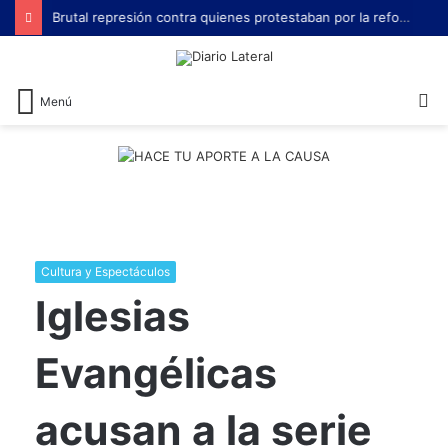
Brutal represión contra quienes protestaban por la reforma laboral de Milei
B
Menú
Cultura y Espectáculos
Iglesias
Evangélicas
acusan a la serie