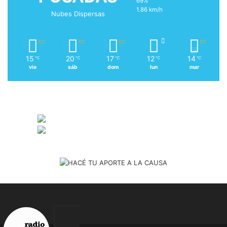
69%
1.86 km/h
Nubes Dispersas
15
20
17
12
14
℃
℃
℃
℃
℃
vie
sáb
dom
lun
mar