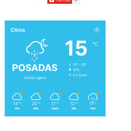
Clima
15
℃
POSADAS
15º - 10º
92%
4.2 km/h
Lluvia Ligera
14
20
17
12
17
℃
℃
℃
℃
℃
vie
sáb
dom
lun
mar