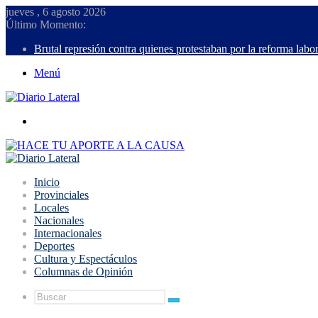
jueves , 6 agosto 2026
Último Momento:
Brutal represión contra quienes protestaban por la reforma labor
Menú
Buscar
Inicio
Provinciales
Locales
Nacionales
Internacionales
Deportes
Cultura y Espectáculos
Columnas de Opinión
Buscar