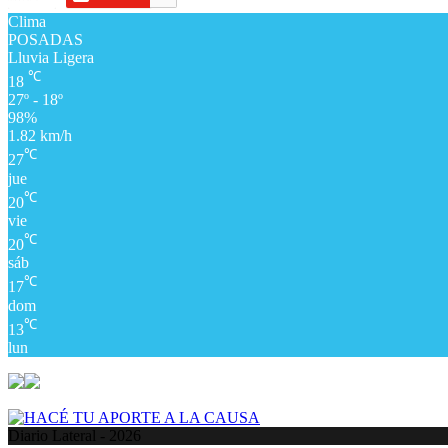
Clima
POSADAS
Lluvia Ligera
℃
18
27º - 18º
98%
1.82 km/h
℃
27
jue
℃
20
vie
℃
20
sáb
℃
17
dom
℃
13
lun
Diario Lateral - 2026