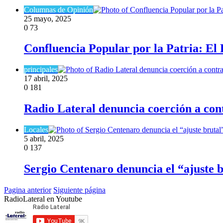
Columnas de Opinión
25 mayo, 2025
0
73
Confluencia Popular por la Patria: El 
principales
17 abril, 2025
0
181
Radio Lateral denuncia coerción a cont
Locales
5 abril, 2025
0
137
Sergio Centenaro denuncia el “ajuste 
Pagina anterior
Siguiente página
RadioLateral en Youtube