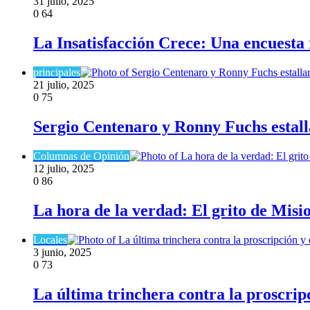
31 julio, 2025
0
64
La Insatisfacción Crece: Una encuesta 
principales
21 julio, 2025
0
75
Sergio Centenaro y Ronny Fuchs estall
Columnas de Opinión
12 julio, 2025
0
86
La hora de la verdad: El grito de Mision
Locales
3 junio, 2025
0
73
La última trinchera contra la proscripc