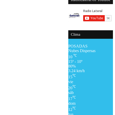
Clima
POSADAS
Nubes Dispersas
℃
10
15º - 10º
80%
3.24 km/h
℃
15
vie
℃
20
sáb
℃
17
dom
℃
12
lun