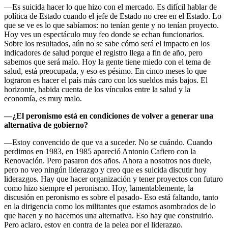
—Es suicida hacer lo que hizo con el mercado. Es difícil hablar de
política de Estado cuando el jefe de Estado no cree en el Estado. Lo
que se ve es lo que sabíamos: no tenían gente y no tenían proyecto.
Hoy ves un espectáculo muy feo donde se echan funcionarios.
Sobre los resultados, aún no se sabe cómo será el impacto en los
indicadores de salud porque el registro llega a fin de año, pero
sabemos que será malo. Hoy la gente tiene miedo con el tema de
salud, está preocupada, y eso es pésimo. En cinco meses lo que
lograron es hacer el país más caro con los sueldos más bajos. El
horizonte, habida cuenta de los vínculos entre la salud y la
economía, es muy malo.
—¿El peronismo está en condiciones de volver a generar una
alternativa de gobierno?
—Estoy convencido de que va a suceder. No se cuándo. Cuando
perdimos en 1983, en 1985 apareció Antonio Cafiero con la
Renovación. Pero pasaron dos años. Ahora a nosotros nos duele,
pero no veo ningún liderazgo y creo que es suicida discutir hoy
liderazgos. Hay que hacer organización y tener proyectos con futuro
como hizo siempre el peronismo. Hoy, lamentablemente, la
discusión en peronismo es sobre el pasado- Eso está faltando, tanto
en la dirigencia como los militantes que estamos asombrados de lo
que hacen y no hacemos una alternativa. Eso hay que construirlo.
Pero aclaro, estoy en contra de la pelea por el liderazgo.