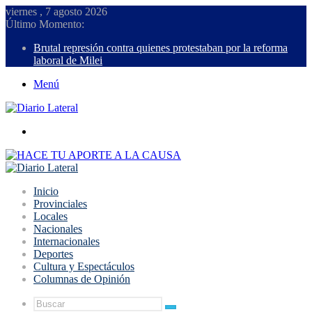
viernes , 7 agosto 2026
Último Momento:
Brutal represión contra quienes protestaban por la reforma
laboral de Milei
Menú
Buscar
Inicio
Provinciales
Locales
Nacionales
Internacionales
Deportes
Cultura y Espectáculos
Columnas de Opinión
Buscar