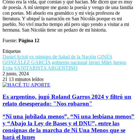
Cómo era la vida, qué comían y qué hacían. Me dicen que es muy
de poesía. A mí siempre me gusto la poesía y vengo de una familia
con poetas. Mi abuelo era gramático y mi vieja profesora de
literatura. Y ubiqué la narración en San Nicolás porque es mi
pueblo. No viví mucho tiempo ahí pero sigo yendo a visitar a mi
hermana. San Nicolás tiene un pedazo de mi historia.
Fuente:
Página 12
Etiquetas
Daniel Scioli
ex ministro de Salud de la Nación
GINÉS
GONZÁLEZ GARCÍA
gobierno nacional
Javier Milei
Juegos
Evita
SANITARISTA ARGENTINO
2 junio, 2024
21
13 minutos leídos
Es argentino, jugó Roland Garros 2024 y filtró un
relato desesperado: "Nos robaron"
“Ni una jubilada menos”, “Ni una lesbiana menos”
y “Abajo la Ley de Bases y el DNU”, entre las
consignas de la marcha de Ni Una Menos que se
hará el lunes