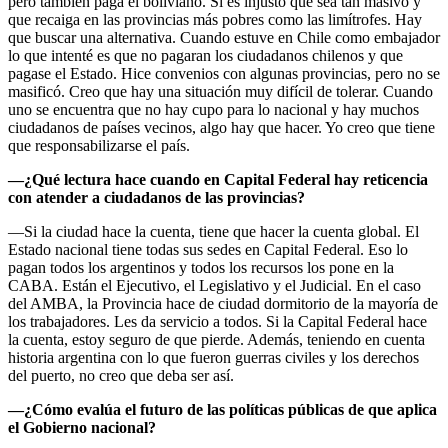
pero también paga el boliviano. Sí es injusto que sea tan masivo y
que recaiga en las provincias más pobres como las limítrofes. Hay
que buscar una alternativa. Cuando estuve en Chile como embajador
lo que intenté es que no pagaran los ciudadanos chilenos y que
pagase el Estado. Hice convenios con algunas provincias, pero no se
masificó. Creo que hay una situación muy difícil de tolerar. Cuando
uno se encuentra que no hay cupo para lo nacional y hay muchos
ciudadanos de países vecinos, algo hay que hacer. Yo creo que tiene
que responsabilizarse el país.
—¿Qué lectura hace cuando en Capital Federal hay reticencia
con atender a ciudadanos de las
provincias?
—Si la ciudad hace la cuenta, tiene que hacer la cuenta global. El
Estado nacional tiene todas sus sedes en Capital Federal. Eso lo
pagan todos los argentinos y todos los recursos los pone en la
CABA. Están el Ejecutivo, el Legislativo y el Judicial. En el caso
del AMBA, la Provincia hace de ciudad dormitorio de la mayoría de
los trabajadores. Les da servicio a todos. Si la Capital Federal hace
la cuenta, estoy seguro de que pierde. Además, teniendo en cuenta
historia argentina con lo que fueron guerras civiles y los derechos
del puerto, no creo que deba ser así.
—¿Cómo evalúa el futuro de las políticas públicas de que aplica
el Gobierno nacional?