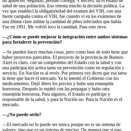
no aparecen. Segundo, permite corregir. Y tercero, da el estado de
salud de una población. Eso orienta mucho la decisión política. La
vez que establecí la obligatoriedad del examen del VIH, con una
fuerte campaña contra el VIH, fue cuando vi en los exámenes de
una última clase militar la cantidad de pibes infectados que había.
Fue en 1991. Me volvió loco la cantidad. Para esto sirve.
—¿Cómo se puede mejorar la integración entre ambos sistemas
para fortalecer la prevención?
—Se pueden hacer muchas cosas, pero como base de todo tiene que
haber proyectos parecidos. El proyecto de la provincia de Buenos
Aires es claro, con un compromiso del Estado con la salud y con
una participación activa tanto en prevención como en regulación y
servicio. En Nación es al revés. Por primera vez dicen que esa tarea
la tiene que hacer el mercado. Ya lo intentó el Gobierno con los
medicamentos. Dejó libres los precios y hubo una estampida
horrorosa. Después lo repitió con las prepagas y hubo otra
estampida horrorosa. Para algunos, el Estado es partícipe y
responsable de la salud, y para la Nación no. Para la Nación es el
mercado.
—¿No puede serlo?
—El mercado no lo puede ser nunca porque no es un sistema de
valores, sino que es un sistema de precios. De manera que si uno