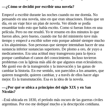
—¿Cómo se decidió por escribir una novela?
Empecé a escribir durante las noches cuando no me dormía. No
pensando en una novela, sino en que eran situaciones. Hasta que un
día, en un viaje hice un plan de novela. Ver dónde se podía
ensamblar todo esto que había escrito. Como si fueran fotos en una
película. Pero no me resultó. Yo te resumo en dos minutos lo que
fueron años, pero bueno, cuando me fui del ministerio tuve más
tiempo y empecé a escribir sobre esto porque admiré siempre mucho
a los alquimistas. Son personas que siempre intentaban hacer de una
sustancia inferior sustancias superiores. De plomo a oro, de yuyo a
medicamentos. Era una actitud muy transgresora para la época
porque cambiaban el canon del conocimiento. Incluso tuvieron
problemas con la Iglesia más allá de que algunos eran eclesiásticos.
Me gustó eso de la transgresión y la innovación y las ganas de
cambiar la historia. En ese sentido, son parecidos a los amantes, que
quieren trasgredir, quieren cambiar, y a través de ellos hacer algo
mejor. Es la transmutación. Esa es la idea de la novela.
—¿Por qué se ubica a principios del siglo XIX y en San
Nicolás?
–Está ubicada en 1830, el período más oscuro de las guerras civiles
argentinas. Por eso me dediqué mucho a la descripción cotidiana.