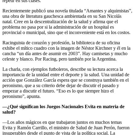
repetir en sus clases.
Recientemente publicó una novela titulada “Amantes y alquimistas”,
una obra de literatura gauchesca ambientada en su San Nicolás
natal. Cree en la descentralización de la salud y afirma que el
problema no pasa por si la administración de un hospital es
provincial o municipal, sino que el inconveniente está en los costos.
Racinguista de corazón y profesión, la biblioteca de su oficina
exhibe el mítico cuadro con la imagen de Néstor Kirchner y él en la
cancha “un día antes de asumir en 2003”. Hay camisetas y mucho
celeste y blanco. Por Racing, pero también por la Argentina.
La charla, con ejemplos futboleros, describe su lectura acerca la
importancia de la unidad entre el deporte y la salud. Una unidad de
acción que González García espera que se construya también en el
peronismo, que a su criterio debe dejar de discutir el pasado y
empezar a discutir el futuro. “Eso es lo que siempre hizo el
peronismo”, apunta.
—¿Qué significan los Juegos Nacionales Evita en materia de
salud?
—Los años mágicos en que trabajaron juntos en muchos temas
Evita y Ramón Carrillo, el ministro de Salud de Juan Perón, fueron
insuperables desde el punto de vista de la política social. La