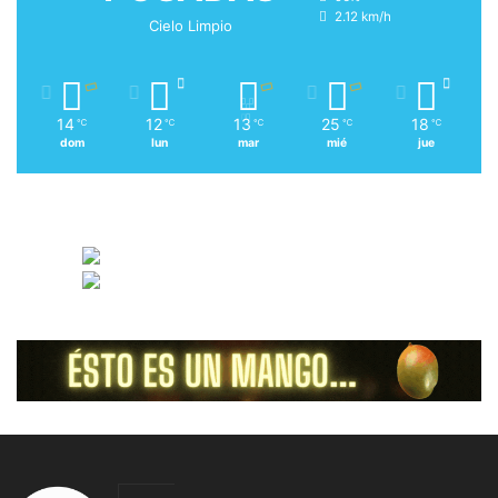
2.12 km/h
Cielo Limpio
14
12
13
25
18
℃
℃
℃
℃
℃
dom
lun
mar
mié
jue