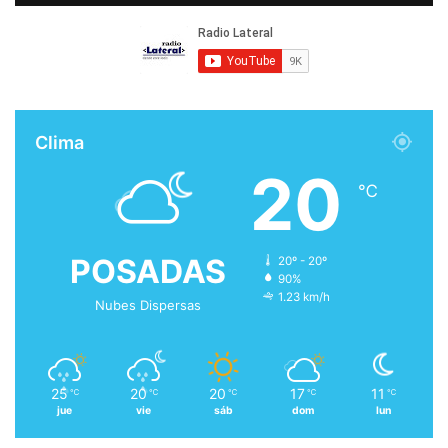
Clima
20
℃
POSADAS
20º - 20º
90%
1.23 km/h
Nubes Dispersas
25
20
20
17
11
℃
℃
℃
℃
℃
jue
vie
sáb
dom
lun