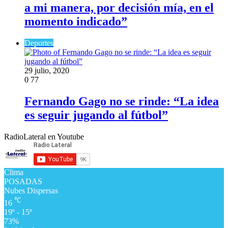
a mi manera, por decisión mía, en el
momento indicado”
Deportes
29 julio, 2020
0
77
Fernando Gago no se rinde: “La idea
es seguir jugando al fútbol”
RadioLateral en Youtube
Clima
POSADAS
Nubes Dispersas
℃
16
19º - 15º
73%