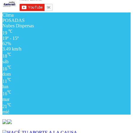
Clima
POSADAS
Nubes Dispersas
℃
19
19º - 15º
62%
3.49 km/h
℃
18
sáb
℃
16
dom
℃
11
lun
℃
16
mar
℃
21
mié