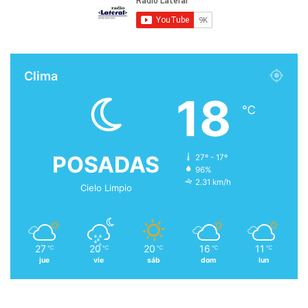
Clima
18
℃
POSADAS
27º - 17º
96%
2.31 km/h
Cielo Limpio
27
20
20
16
11
℃
℃
℃
℃
℃
jue
vie
sáb
dom
lun