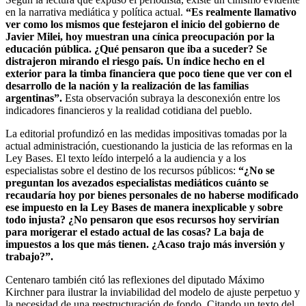
en la narrativa mediática y política actual.
“Es realmente llamativo
ver como los mismos que festejaron el inicio del gobierno de
Javier Milei, hoy muestran una cínica preocupación por la
educación pública. ¿Qué pensaron que iba a suceder? Se
distrajeron mirando el riesgo país. Un índice hecho en el
exterior para la timba financiera que poco tiene que ver con el
desarrollo de la nación y la realización de las familias
argentinas”.
Esta observación subraya la desconexión entre los
indicadores financieros y la realidad cotidiana del pueblo.
La editorial profundizó en las medidas impositivas tomadas por la
actual administración, cuestionando la justicia de las reformas en la
Ley Bases. El texto leído interpeló a la audiencia y a los
especialistas sobre el destino de los recursos públicos:
“¿No se
preguntan los avezados especialistas mediáticos cuánto se
recaudaría hoy por bienes personales de no haberse modificado
ese impuesto en la Ley Bases de manera inexplicable y sobre
todo injusta? ¿No pensaron que esos recursos hoy servirían
para morigerar el estado actual de las cosas? La baja de
impuestos a los que más tienen. ¿Acaso trajo más inversión y
trabajo?”.
Centenaro también citó las reflexiones del diputado Máximo
Kirchner para ilustrar la inviabilidad del modelo de ajuste perpetuo y
la necesidad de una reestructuración de fondo. Citando un texto del