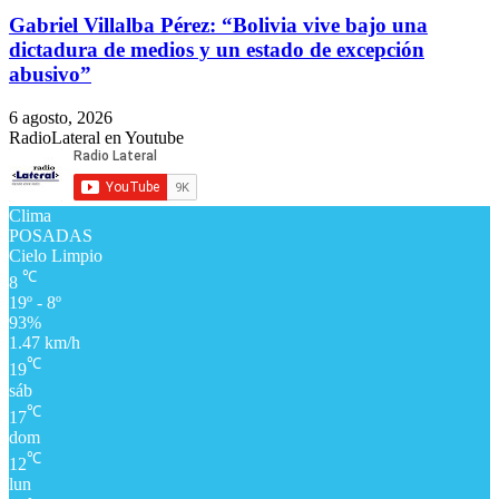
Gabriel Villalba Pérez: “Bolivia vive bajo una
dictadura de medios y un estado de excepción
abusivo”
6 agosto, 2026
RadioLateral en Youtube
Clima
POSADAS
Cielo Limpio
℃
8
19º - 8º
93%
1.47 km/h
℃
19
sáb
℃
17
dom
℃
12
lun