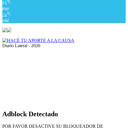
℃
15
mar
℃
24
mié
Diario Lateral - 2026
Volver
al
botón
superior
Adblock Detectado
POR FAVOR DESACTIVE SU BLOQUEADOR DE