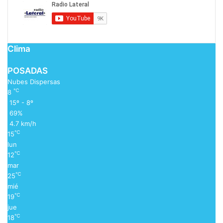
Clima
POSADAS
Nubes Dispersas
℃
8
15º - 8º
69%
4.7 km/h
℃
15
lun
℃
12
mar
℃
25
mié
℃
19
jue
℃
18