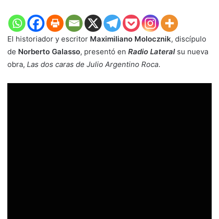
El historiador y escritor
Maximiliano Molocznik
, discípulo
de
Norberto Galasso
, presentó en
Radio Lateral
su nueva
obra,
Las dos caras de Julio Argentino Roca
.