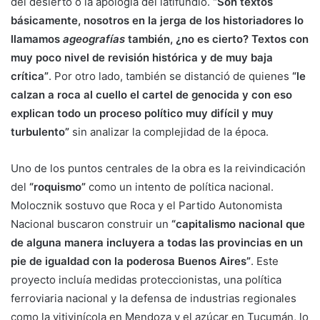
del desierto o la apología del latifundio.
“Son textos
básicamente, nosotros en la jerga de los historiadores lo
llamamos
ageografías
también, ¿no es cierto? Textos con
muy poco nivel de revisión histórica y de muy baja
crítica”
. Por otro lado, también se distanció de quienes
“le
calzan a roca al cuello el cartel de genocida y con eso
explican todo un proceso político muy difícil y muy
turbulento”
sin analizar la complejidad de la época.
Uno de los puntos centrales de la obra es la reivindicación
del
“roquismo”
como un intento de política nacional.
Molocznik sostuvo que Roca y el Partido Autonomista
Nacional buscaron construir un
“capitalismo nacional que
de alguna manera incluyera a todas las provincias en un
pie de igualdad con la poderosa Buenos Aires”
. Este
proyecto incluía medidas proteccionistas, una política
ferroviaria nacional y la defensa de industrias regionales
como la vitivinícola en Mendoza y el azúcar en Tucumán, lo