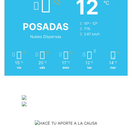
12
℃
POSADAS
15º - 12º
71%
2.67 km/h
Nubes Dispersas
15
20
17
12
14
℃
℃
℃
℃
℃
vie
sáb
dom
lun
mar