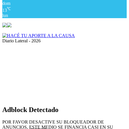
dom
℃
13
lun
Diario Lateral - 2026
Volver
al
botón
superior
Adblock Detectado
POR FAVOR DESACTIVE SU BLOQUEADOR DE
ANUNCIOS, ESTE MEDIO SE FINANCIA CASI EN SU