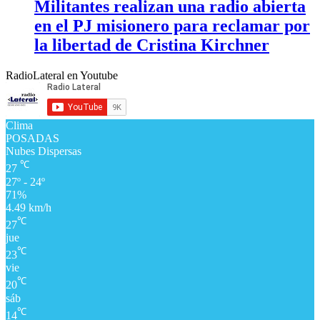
Militantes realizan una radio abierta
en el PJ misionero para reclamar por
la libertad de Cristina Kirchner
RadioLateral en Youtube
Clima
POSADAS
Nubes Dispersas
℃
27
27º - 24º
71%
4.49 km/h
℃
27
jue
℃
23
vie
℃
20
sáb
℃
14