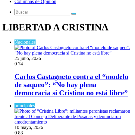
Columnas de Opinión
Buscar
LIBERTAD A CRISTINA
Nacionales
25 julio, 2026
0
74
Carlos Castagneto contra el “modelo
de saqueo”: “No hay plena
democracia si Cristina no está libre”
principales
10 mayo, 2026
0
83