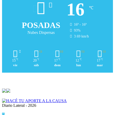
16
℃
POSADAS
16º - 16º
93%
Nubes Dispersas
3.69 km/h
℃
℃
℃
℃
℃
15
20
17
12
17
vie
sáb
dom
lun
mar
Diario Lateral - 2026
Volver