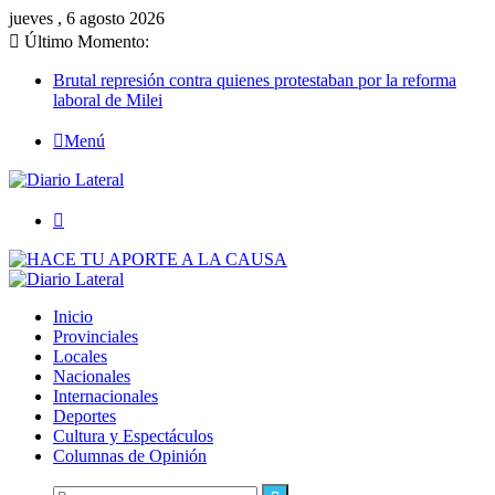
jueves , 6 agosto 2026
Último Momento:
Brutal represión contra quienes protestaban por la reforma
laboral de Milei
Menú
Buscar
Inicio
Provinciales
Locales
Nacionales
Internacionales
Deportes
Cultura y Espectáculos
Columnas de Opinión