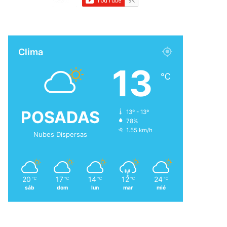
Clima
13
℃
POSADAS
13º - 13º
78%
1.55 km/h
Nubes Dispersas
20
17
14
12
24
℃
℃
℃
℃
℃
sáb
dom
lun
mar
mié