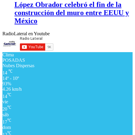
López Obrador celebró el fin de la
construcción del muro entre EEUU y
México
RadioLateral en Youtube
Clima
POSADAS
Nubes Dispersas
℃
14
14º - 10º
93%
4.26 km/h
℃
14
vie
℃
20
sáb
℃
17
dom
℃
12