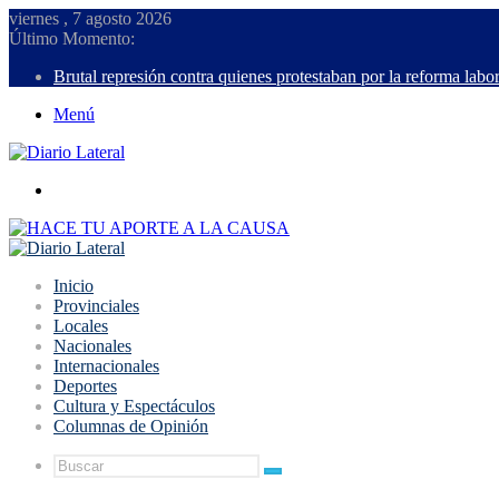
viernes , 7 agosto 2026
Último Momento:
Brutal represión contra quienes protestaban por la reforma labor
Menú
Buscar
Inicio
Provinciales
Locales
Nacionales
Internacionales
Deportes
Cultura y Espectáculos
Columnas de Opinión
Buscar