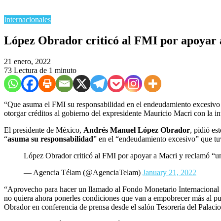
Internacionales
López Obrador criticó al FMI por apoyar a
21 enero, 2022
73
Lectura de 1 minuto
“Que asuma el FMI su responsabilidad en el endeudamiento excesivo d
otorgar créditos al gobierno del expresidente Mauricio Macri con la in
El presidente de México,
Andrés Manuel López Obrador
, pidió es
“
asuma su responsabilidad
” en el “endeudamiento excesivo” que tu
López Obrador criticó al FMI por apoyar a Macri y reclamó “un 
— Agencia Télam (@AgenciaTelam)
January 21, 2022
“Aprovecho para hacer un llamado al Fondo Monetario Internacional c
no quiera ahora ponerles condiciones que van a empobrecer más al pue
Obrador en conferencia de prensa desde el salón Tesorería del Palac