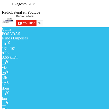
15 agosto, 2025
RadioLateral en Youtube
Clima
POSADAS
Nubes Dispersas
℃
10
13º - 10º
87%
3.66 km/h
℃
13
vie
℃
20
sáb
℃
17
dom
℃
13
lun
℃
11
mar