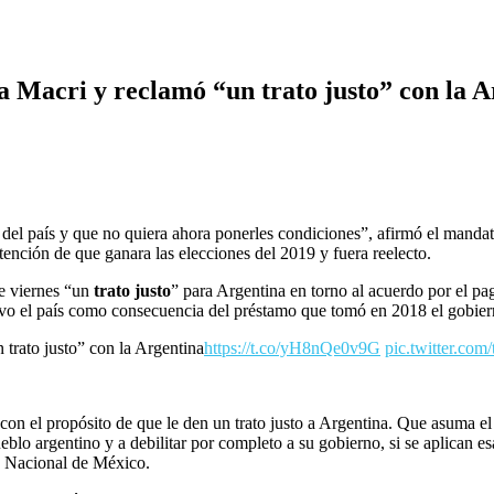
 Macri y reclamó “un trato justo” con la A
el país y que no quiera ahora ponerles condiciones”, afirmó el manda
tención de que ganara las elecciones del 2019 y fuera reelecto.
te viernes “un
trato justo
” para Argentina en torno al acuerdo por el p
vo el país como consecuencia del préstamo que tomó en 2018 el gobie
trato justo” con la Argentina
https://t.co/yH8nQe0v9G
pic.twitter.c
on el propósito de que le den un trato justo a Argentina. Que asuma el
blo argentino y a debilitar por completo a su gobierno, si se aplican
io Nacional de México.