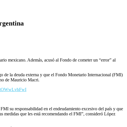
rgentina
tario mexicano. Además, acusó al Fondo de cometer un “error” al
ago de la deuda externa y que el Fondo Monetario Internacional (FMI)
rno de Mauricio Macri.
om/tOWwLvhFwI
 FMI su responsabilidad en el endeudamiento excesivo del país y que
 esas medidas que les está recomendando el FMI”, consideró López