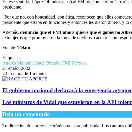
En ese sentido, López Obrador acusó al FMI de cometer un “error” al 
presidente.
“Por qué no, con honestidad, con ética, reconocen que ellos cometieron
presidente que estaba en funciones y entonces les dieron dinero, y lo 
Además,
denunció que el FMI ahora quiere que el gobierno Albe
extranjeros que promovieron la toma de créditos a actuar “con respons
Fuente:
Télam
Etiquetas
Andrés Manuel López Obrador
FMI
México.
21 enero, 2022
73
Lectura de 1 minuto
El gobierno nacional declarará la emergencia agrope
Los ministros de Vidal que estuvieron en la AFI mie
Deja un comentario
Tu dirección de correo electrónico no será publicada.
Los campos obli