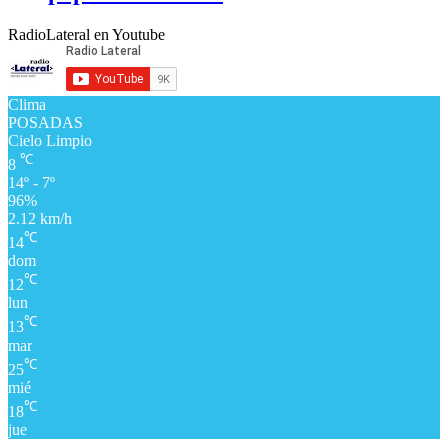
RadioLateral en Youtube
Clima
POSADAS
Cielo Limpio
℃
8
14º - 7º
96%
2.12 km/h
℃
14
dom
℃
12
lun
℃
13
mar
℃
25
mié
℃
18
jue