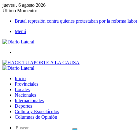
jueves , 6 agosto 2026
Último Momento:
Brutal represión contra quienes protestaban por la reforma labor
Menú
Buscar
Inicio
Provinciales
Locales
Nacionales
Internacionales
Deportes
Cultura y Espectáculos
Columnas de Opinión
Buscar