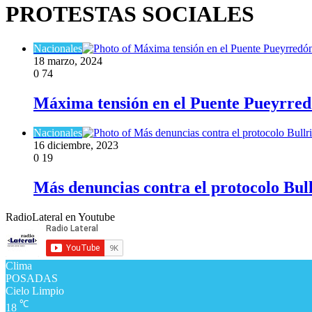
PROTESTAS SOCIALES
Nacionales
18 marzo, 2024
0
74
Máxima tensión en el Puente Pueyrredó
Nacionales
16 diciembre, 2023
0
19
Más denuncias contra el protocolo Bullr
RadioLateral en Youtube
Clima
POSADAS
Cielo Limpio
℃
18