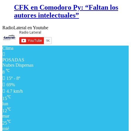
CFK en Comodoro Py: “Faltan los
autores intelectuales”
RadioLateral en Youtube
Clima
POSADAS
Nubes Dispersas
℃
8
15º - 8º
69%
4.7 km/h
℃
15
lun
℃
12
mar
℃
25
mié