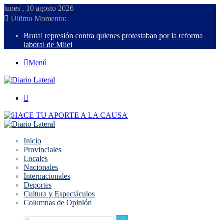
lunes , 10 agosto 2026
Último Momento:
Brutal represión contra quienes protestaban por la reforma
laboral de Milei
Menú
Buscar
Inicio
Provinciales
Locales
Nacionales
Internacionales
Deportes
Cultura y Espectáculos
Columnas de Opinión