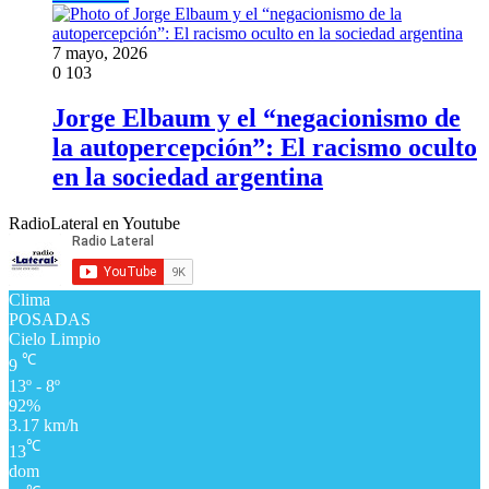
7 mayo, 2026
0
103
Jorge Elbaum y el “negacionismo de
la autopercepción”: El racismo oculto
en la sociedad argentina
RadioLateral en Youtube
Clima
POSADAS
Cielo Limpio
℃
9
13º - 8º
92%
3.17 km/h
℃
13
dom