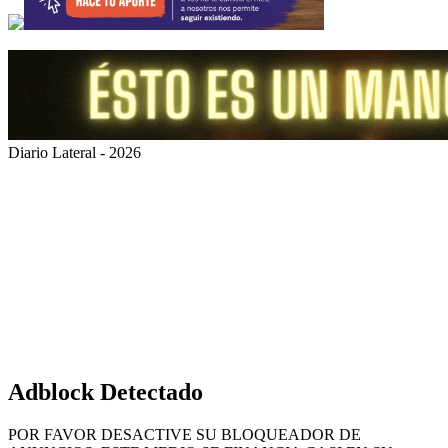
Diario Lateral - 2026
Volver
al
botón
superior
Adblock Detectado
POR FAVOR DESACTIVE SU BLOQUEADOR DE