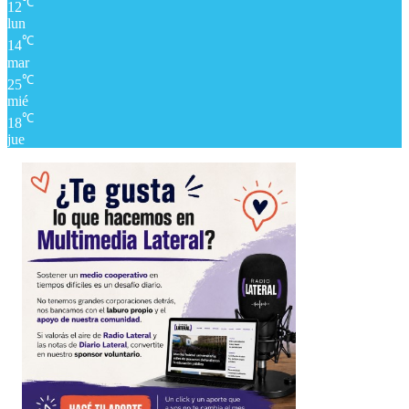
℃
12
lun
℃
14
mar
℃
25
mié
℃
18
jue