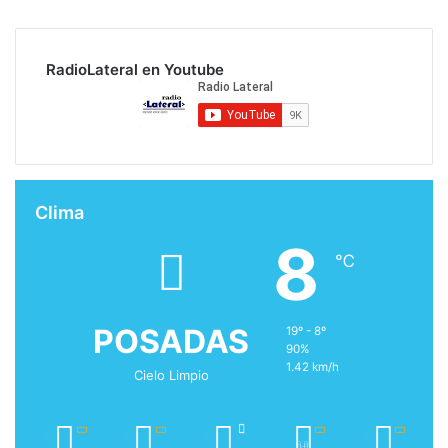
RadioLateral en Youtube
Clima
8
℃
POSADAS
19º - 8º
90%
1.42 km/h
Cielo Limpio