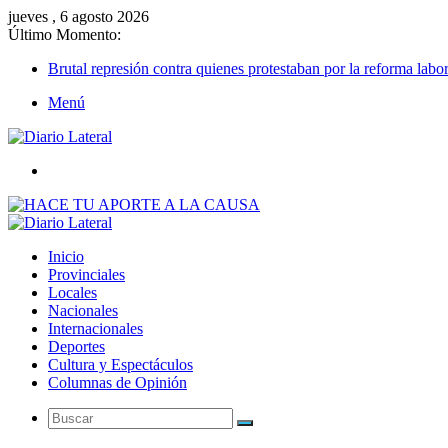
jueves , 6 agosto 2026
Último Momento:
Brutal represión contra quienes protestaban por la reforma labor
Menú
Buscar
Inicio
Provinciales
Locales
Nacionales
Internacionales
Deportes
Cultura y Espectáculos
Columnas de Opinión
Buscar