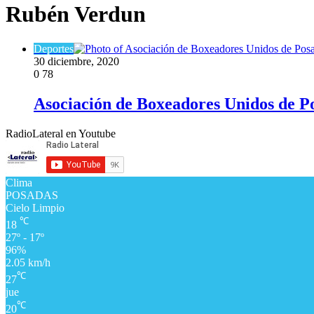
Rubén Verdun
Deportes
30 diciembre, 2020
0
78
Asociación de Boxeadores Unidos de Po
RadioLateral en Youtube
Clima
POSADAS
Cielo Limpio
℃
18
27º - 17º
96%
2.05 km/h
℃
27
jue
℃
20