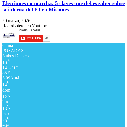
Elecciones en marcha: 5 claves que debes saber sobre
la interna del PJ en Misiones
29 marzo, 2026
RadioLateral en Youtube
Clima
POSADAS
Nubes Dispersas
℃
10
14º - 10º
85%
3.09 km/h
℃
14
dom
℃
12
lun
℃
13
mar
℃
25
mié