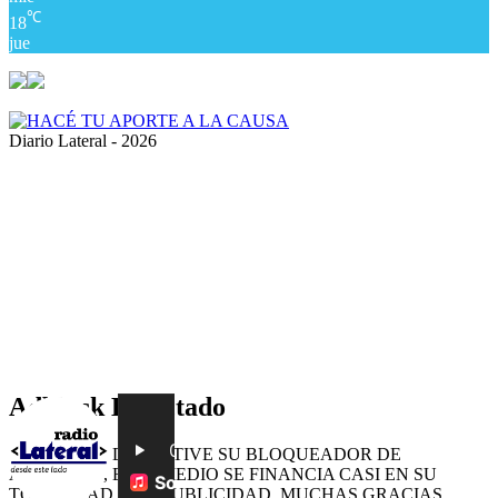
℃
18
jue
Diario Lateral - 2026
Volver
al
botón
superior
Adblock Detectado
POR FAVOR DESACTIVE SU BLOQUEADOR DE
ANUNCIOS, ESTE MEDIO SE FINANCIA CASI EN SU
TOTALIDAD CON PUBLICIDAD, MUCHAS GRACIAS