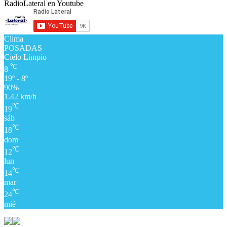
RadioLateral en Youtube
Clima
POSADAS
Cielo Limpio
℃
8
19º - 8º
90%
1.42 km/h
℃
19
sáb
℃
18
dom
℃
12
lun
℃
14
mar
℃
24
mié