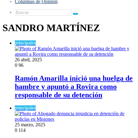
Columnas de Opinión
Buscar
SANDRO MARTÍNEZ
principales
26 abril, 2025
0
96
Ramón Amarilla inició una huelga de
hambre y apuntó a Rovira como
responsable de su detención
principales
25 marzo, 2025
0
114