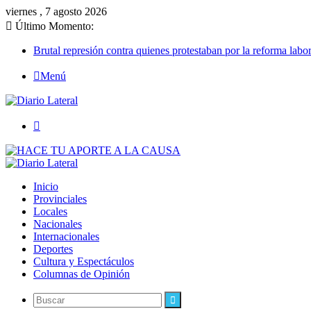
viernes , 7 agosto 2026
Último Momento:
Brutal represión contra quienes protestaban por la reforma labor
Menú
Buscar
Inicio
Provinciales
Locales
Nacionales
Internacionales
Deportes
Cultura y Espectáculos
Columnas de Opinión
Buscar