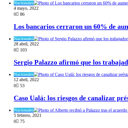
Nacionales
4 mayo, 2022
0
86
Los bancarios cerraron un 60% de aume
Nacionales
28 abril, 2022
0
103
Sergio Palazzo afirmó que los trabajado
Nacionales
12 abril, 2022
0
53
Caso Ualá: los riesgos de canalizar pr
Nacionales
5 febrero, 2021
0
75