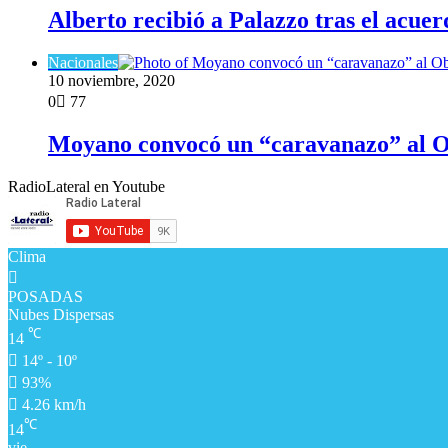
Alberto recibió a Palazzo tras el acue
Nacionales
10 noviembre, 2020
0
77
Moyano convocó un “caravanazo” al Ob
RadioLateral en Youtube
Clima
POSADAS
Nubes Dispersas
℃
14
14º - 10º
93%
4.26 km/h
℃
14
vie