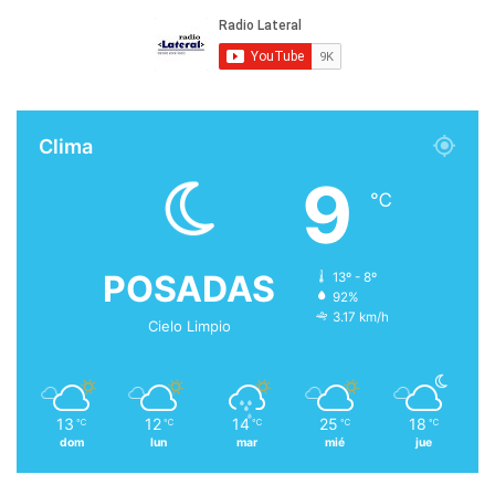
Clima
9
℃
POSADAS
13º - 8º
92%
3.17 km/h
Cielo Limpio
13
12
14
25
18
℃
℃
℃
℃
℃
dom
lun
mar
mié
jue