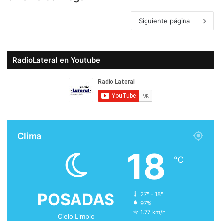
Siguiente página
RadioLateral en Youtube
Clima
18
℃
POSADAS
27º - 18º
97%
1.77 km/h
Cielo Limpio