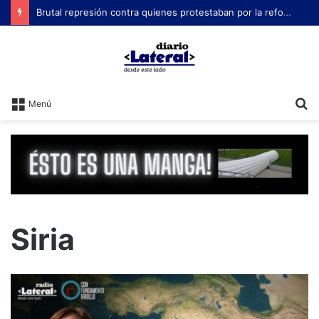
Brutal represión contra quienes protestaban por la reforma laboral de Milei
B
Menú
Siria