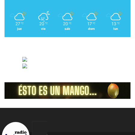
27
20
20
17
13
℃
℃
℃
℃
℃
jue
vie
sáb
dom
lun