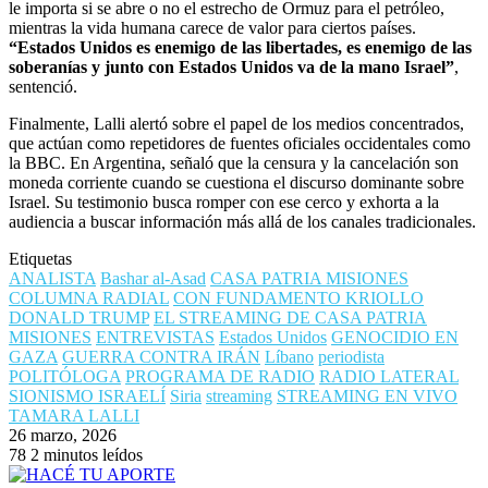
le importa si se abre o no el estrecho de Ormuz para el petróleo,
mientras la vida humana carece de valor para ciertos países.
“Estados Unidos es enemigo de las libertades, es enemigo de las
soberanías y junto con Estados Unidos va de la mano Israel”
,
sentenció.
Finalmente, Lalli alertó sobre el papel de los medios concentrados,
que actúan como repetidores de fuentes oficiales occidentales como
la BBC. En Argentina, señaló que la censura y la cancelación son
moneda corriente cuando se cuestiona el discurso dominante sobre
Israel. Su testimonio busca romper con ese cerco y exhorta a la
audiencia a buscar información más allá de los canales tradicionales.
Etiquetas
ANALISTA
Bashar al-Asad
CASA PATRIA MISIONES
COLUMNA RADIAL
CON FUNDAMENTO KRIOLLO
DONALD TRUMP
EL STREAMING DE CASA PATRIA
MISIONES
ENTREVISTAS
Estados Unidos
GENOCIDIO EN
GAZA
GUERRA CONTRA IRÁN
Líbano
periodista
POLITÓLOGA
PROGRAMA DE RADIO
RADIO LATERAL
SIONISMO ISRAELÍ
Siria
streaming
STREAMING EN VIVO
TAMARA LALLI
26 marzo, 2026
78
2 minutos leídos