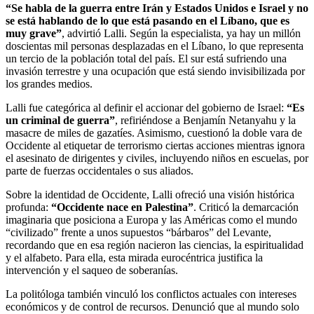
“Se habla de la guerra entre Irán y Estados Unidos e Israel y no
se está hablando de lo que está pasando en el Líbano, que es
muy grave”
, advirtió Lalli. Según la especialista, ya hay un millón
doscientas mil personas desplazadas en el Líbano, lo que representa
un tercio de la población total del país. El sur está sufriendo una
invasión terrestre y una ocupación que está siendo invisibilizada por
los grandes medios.
Lalli fue categórica al definir el accionar del gobierno de Israel:
“Es
un criminal de guerra”
, refiriéndose a Benjamín Netanyahu y la
masacre de miles de gazatíes. Asimismo, cuestionó la doble vara de
Occidente al etiquetar de terrorismo ciertas acciones mientras ignora
el asesinato de dirigentes y civiles, incluyendo niños en escuelas, por
parte de fuerzas occidentales o sus aliados.
Sobre la identidad de Occidente, Lalli ofreció una visión histórica
profunda:
“Occidente nace en Palestina”
. Criticó la demarcación
imaginaria que posiciona a Europa y las Américas como el mundo
“civilizado” frente a unos supuestos “bárbaros” del Levante,
recordando que en esa región nacieron las ciencias, la espiritualidad
y el alfabeto. Para ella, esta mirada eurocéntrica justifica la
intervención y el saqueo de soberanías.
La politóloga también vinculó los conflictos actuales con intereses
económicos y de control de recursos. Denunció que al mundo solo