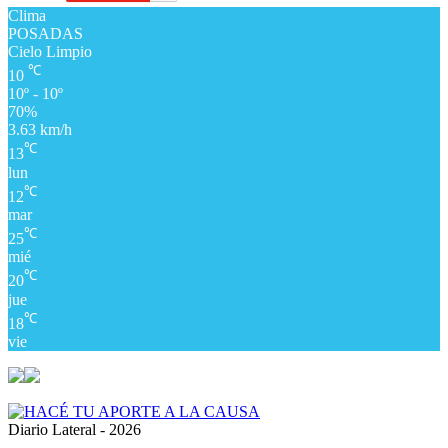
Clima
POSADAS
Cielo Limpio
℃
10
10º - 10º
70%
3.63 km/h
℃
13
lun
℃
12
mar
℃
25
mié
℃
20
jue
℃
18
vie
Diario Lateral - 2026