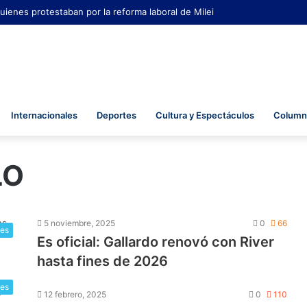
uienes protestaban por la reforma laboral de Milei
Internacionales
Deportes
Cultura y Espectáculos
Columna
LO
5 noviembre, 2025
0
66
tes
Es oficial: Gallardo renovó con River
hasta fines de 2026
tes
12 febrero, 2025
0
110