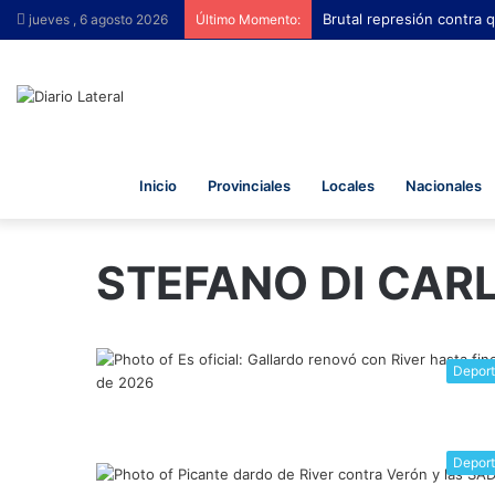
Brutal represión contra q
jueves , 6 agosto 2026
Último Momento:
Inicio
Provinciales
Locales
Nacionales
STEFANO DI CAR
Depor
Depor