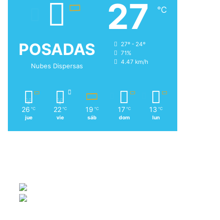
27
℃
POSADAS
27º - 24º
71%
4.47 km/h
Nubes Dispersas
26
22
19
17
13
℃
℃
℃
℃
℃
jue
vie
sáb
dom
lun