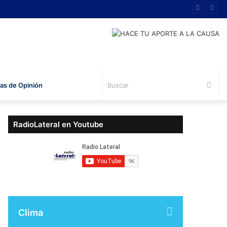
Bus
s de Opinión
RadioLateral en Youtube
Clima