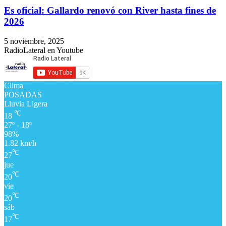
Es oficial: Gallardo renovó con River hasta fines de
2026
5 noviembre, 2025
RadioLateral en Youtube
Clima
POSADAS
Lluvia Ligera
℃
18
27º - 18º
98%
1.82 km/h
℃
27
jue
℃
20
vie
℃
20
sáb
℃
17