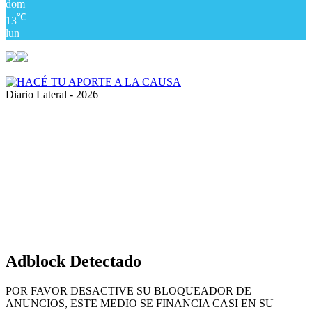
dom
℃
13
lun
Diario Lateral - 2026
Volver
al
botón
superior
Adblock Detectado
POR FAVOR DESACTIVE SU BLOQUEADOR DE
ANUNCIOS, ESTE MEDIO SE FINANCIA CASI EN SU