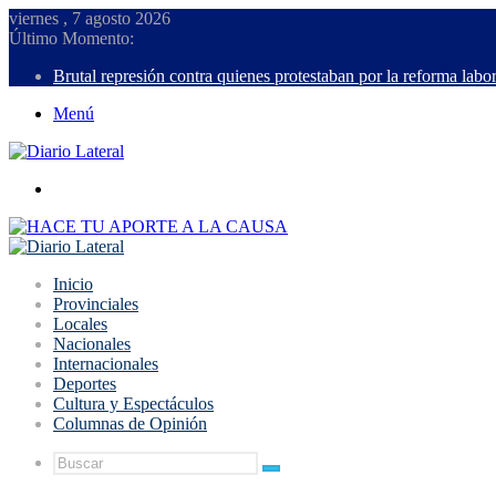
viernes , 7 agosto 2026
Último Momento:
Brutal represión contra quienes protestaban por la reforma labor
Menú
Buscar
Inicio
Provinciales
Locales
Nacionales
Internacionales
Deportes
Cultura y Espectáculos
Columnas de Opinión
Buscar