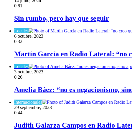
14 junio, 2024
0
81
Sin rumbo, pero hay que seguir
Locales
6 octubre, 2023
0
32
Martín García en Radio Lateral: “no c
Locales
3 octubre, 2023
0
26
Amelia Báez: “no es negacionismo, sino 
Internacionales
29 septiembre, 2023
0
44
Judith Galarza Campos en Radio Later