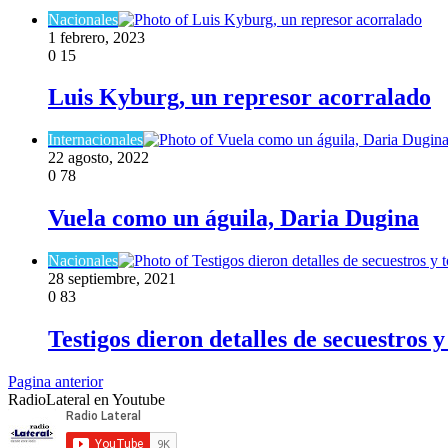
Nacionales
1 febrero, 2023
0
15
Luis Kyburg, un represor acorralado
Internacionales
22 agosto, 2022
0
78
Vuela como un águila, Daria Dugina
Nacionales
28 septiembre, 2021
0
83
Testigos dieron detalles de secuestros 
Pagina anterior
RadioLateral en Youtube