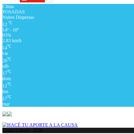
Clima
POSADAS
Nubes Dispersas
℃
12
14º - 10º
93%
2.83 km/h
℃
14
vie
℃
20
sáb
℃
17
dom
℃
12
lun
℃
17
mar
Diario Lateral - 2026